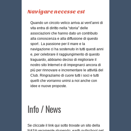
Navigare necesse est
Quando un circolo velico arriva ai vent’anni di
vita entra di diritto nella “storia” delle
associazioni che hanno dato un contributo
alla conoscenza e alla diffusione di questo
sport . La passione per il mare e la
navigazione ci ha sostenuto in tutti questi anni
e, per celebrare il raggiungimento di questo
traguardo, abbiamo deciso di migliorare il
nostro sito Internet e di impegnarci ancora di
più per rinnovare e incrementare le attività del
Club. Ringraziamo di cuore tutti i soci e tutti
quelli che vorranno unirsi a noi anche con
idee e nuove proposte.
Info / News
Se cliccate il link qui sotto trovate un sito della
NASA veramente stupendo: earth.nullschool.net