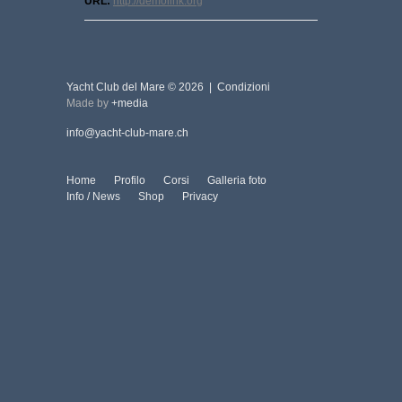
URL:
http://demolink.org
Yacht Club del Mare
© 2026 |
Condizioni
Made by
+media
info@yacht-club-mare.ch
Home
Profilo
Corsi
Galleria foto
Info / News
Shop
Privacy