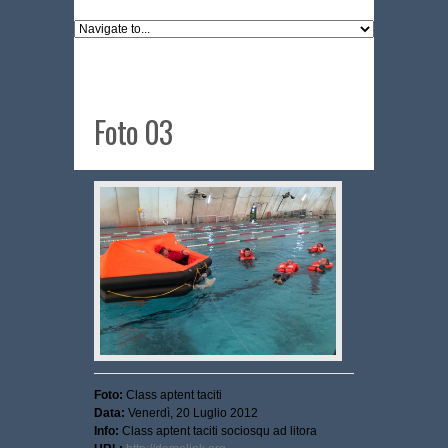
Foto 03
Foto:
Class aptent taciti
Data:
Venerdì, 20 Luglio 2012
Info:
Class aptent taciti sociosqu ad litora